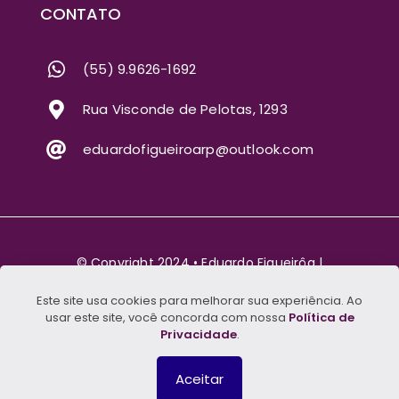
CONTATO
(55) 9.9626-1692
Rua Visconde de Pelotas, 1293
eduardofigueiroarp@outlook.com
© Copyright 2024 • Eduardo Figueirôa |
27.298.948/0001-21 | Rua Visconde de Pelotas,
Este site usa cookies para melhorar sua experiência. Ao
1293, Santa Maria - RS
usar este site, você concorda com nossa
Política de
Privacidade
.
Sinker Marketing de Resultados
Aceitar