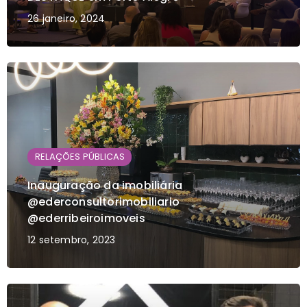
26 janeiro, 2024
RELAÇÕES PÚBLICAS
Inauguração da imobiliária
@ederconsultorimobiliario
@ederribeiroimoveis
12 setembro, 2023