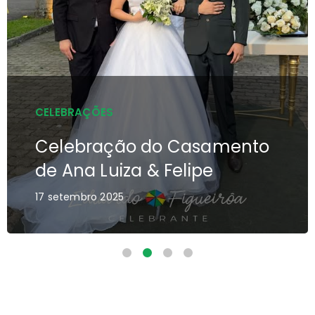
CELEBRAÇÕES
CE
Celebração do Casamento
C
de Edna & Henrique
de
11 setembro 2025
17 