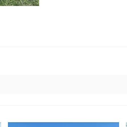
amor que os une hoje e sempre, escrevendo juntos o capítul