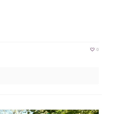
o mais belo de suas vidas.
0