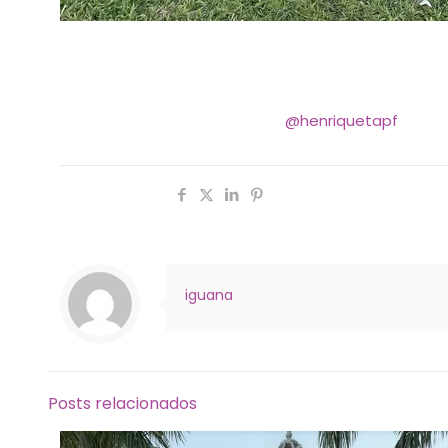
Em Passo Fundo, RS, Edna e Henrique celebraram o 
Celebração do Casamento de Edna & Henrique
Henriqueta – Passo Fundo-RS
@henriquetapf
Compartilhar
iguana
Posts relacionados