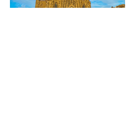
Quem aí vai vir no Natal pra Serra gaúcha?⠀⠀⠀⠀⠀
Canela terá o maior domo da América Latina, um inflável
itinerante que receberá o espetáculo “Viagem de
Natal”⠀⠀⠀⠀⠀⠀ ⠀⠀⠀⠀⠀⠀⠀⠀
O Mega Domo vai oferecer uma projeção inédita em
720°, iluminação artística, produção musical e efeitos
especiais que vão encantar!⠀⠀⠀⠀⠀⠀⠀⠀⠀⠀
⠀⠀⠀⠀⠀⠀⠀⠀
Fique de olho, vou postar tudo pra você sobre essa nova
atração.
O Mega Domo terá 30 m de altura e 60 m de diâmetro,
com capacidade para abrigar um palco de 115 m2 de
extensão e 2 mil assentos para o evento.⠀⠀⠀⠀⠀⠀⠀⠀⠀
⠀⠀⠀⠀⠀⠀⠀
Quem aí está ansioso para essa novidade na Serra
Gaúcha?