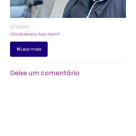
12/12/2022
Olá destiners, tudo bem?
Leia mais
Deixe um comentário
O seu endereço de e-mail não será publicado.
Campos
obrigatórios são marcados com
*
Comentário
*