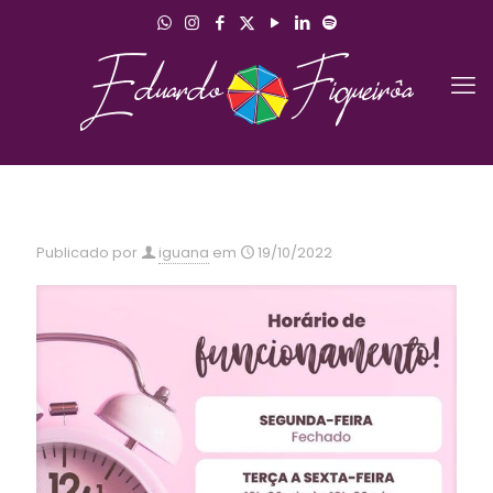
Publicado por
iguana
em
19/10/2022