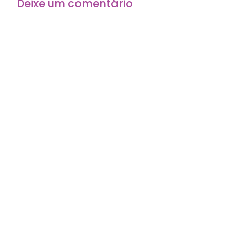
Deixe um comentário
O seu endereço de e-mail não será publicado.
Campos
obrigatórios são marcados com
*
Comentário
*
Nome
*
E-mail
*