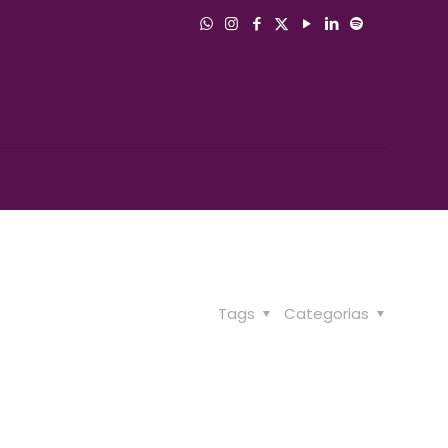
Tags
Categorias
o Rainha do Comércio 2025/2027.
l e participação na entrega de mimos às