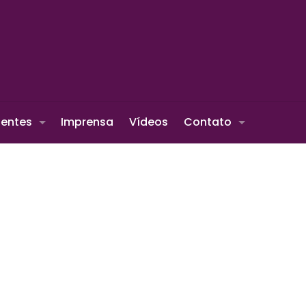
ientes
Imprensa
Vídeos
Contato
o Sul realizou, na noite de 24/09/25, o aguardado Concurs
, Luna Volpato Kaus, que encantou com um desfile especia