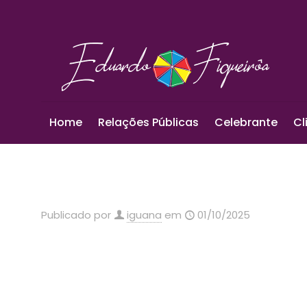
Home
Relações Públicas
Celebrante
Cl
Publicado por
iguana
em
01/10/2025
A Associação Comercial e Industrial de São Pedro d
O evento contou com a presença da atual soberana