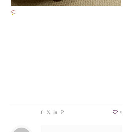
O show room da loja CASA 10 Ambientes está repleto
de peças sofisticadas, pensadas para trazer mais
personalidade para o seu lar!
Além dos móveis sob medida, agora você encontra
móveis soltos, como: estofados em couro natural,
mesas de jantar em madeira natural, cadeiras,
poltronas, mesas laterais, quadros, tapetes em fibra
natural, objetos de decoração e muito mais!
Visite a nova Casa! Seu lar merece o melhor, e agora
ficou ainda mais fácil encontrar!
CASA 10 Ambientes
Av. Ângelo Bolson, 360 – Santa Maria-RS
Compartilhar
0