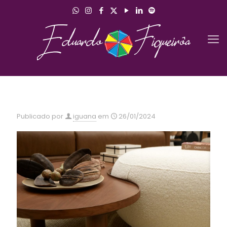
Publicado por
iguana
em
26/01/2024