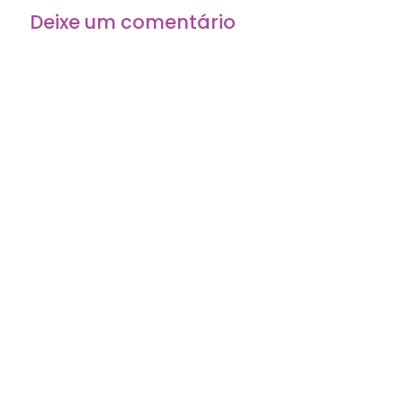
Deixe um comentário
O seu endereço de e-mail não será publicado.
Campos
obrigatórios são marcados com
*
Comentário
*
Nome
*
E-mail
*