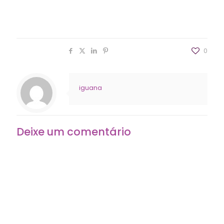
abençoe o caminho da sua equipe com as maiores
graças.
Compartilhar
0
iguana
Deixe um comentário
O seu endereço de e-mail não será publicado.
Campos
obrigatórios são marcados com
*
Comentário
*