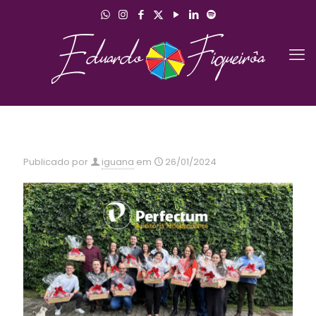
Publicado por
iguana
em
26/01/2024