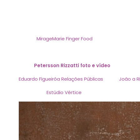
nos segmentos em que atua. A Höher Advogados est
profissionais e clientes estabelecidos em Santa Cat
No registro, a inauguração conduzida pelo
relaçõe
Buffet:
MirageMarie Finger Food
DJ:
@lorenzodaros
Fotos:
Petersson Rizzatti foto e vídeo
Eduardo Figueirôa Relações Públicas
veste
João a R
Arquitetura
Estúdio Vértice