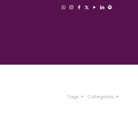
Tags
Categorias
ajetória e está em constante transformação e
s clientes como referência no atendimento e