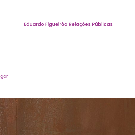
á consolidada no sul do país, com propósito de expansão 
arina, Paraná, Mato Grosso, Mato Grosso do Sul, Distrito Fed
s públicas
Eduardo Figueirôa Relações Públicas
igor