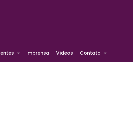
ientes
Imprensa
Vídeos
Contato
3
do Rio Grande do Sul. A Höher tem grande orgulho da sua tr
 buscando incessantemente ser recomendada por 100% do