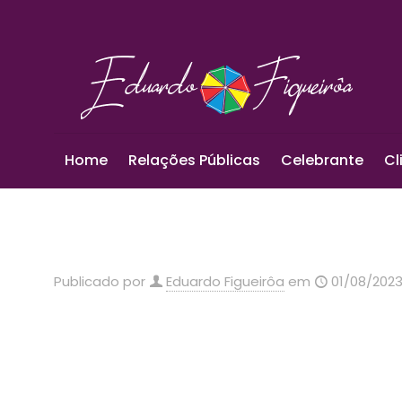
Home
Relações Públicas
Celebrante
Cl
Publicado por
Eduardo Figueirôa
em
01/08/202
Localizada em
Santa Maria
, no centro do Estado 
expansão acompanhando as mudanças do mercado,