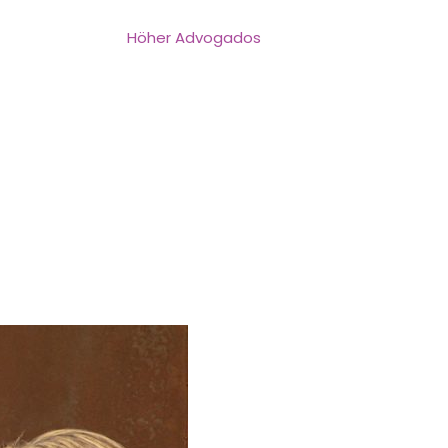
para as demais regiões brasileiras, contando com
eral e São Paulo.
Höher Advogados