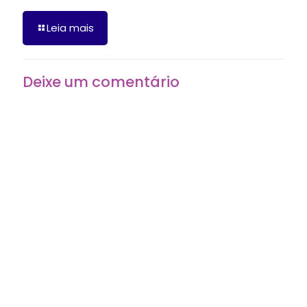
Leia mais
Deixe um comentário
O seu endereço de e-mail não será publicado.
Campos
obrigatórios são marcados com
*
Comentário
*
Nome
*