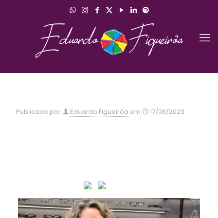
Publicado por
Eduardo Figueirôa
em
17/08/2023
Quem tem objetivos e sonhos, tem força para
conquistá-los. Minhas felicitações pela realização e
inauguração da nova sede da Eni Ótica
@eniotica
em
São Pedro do Sul. O meu agradecimento pela
oportunidade de contribuir com o sonho de vocês
Luciano e Lisiane
! Sucesso !!!
@lisianemartinsreal
@reichert_luciano